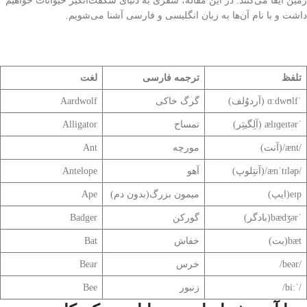
زمین ایفا می‌کنند. در این مقاله، سفری به دنیای شگفت‌انگیز حیوانات خواهیم
داشت و با نام آن‌ها به زبان انگلیسی و فارسی آشنا می‌شویم.
تلفظ
ترجمه فارسی
لغت
ˈɑːdwʊlf (آردوُلف)
گرگ خاکی
Aardwolf
ˈælɪɡeɪtər (آلِگیتِر)
تمساح
Alligator
/ænt/(آنت)
مورچه
Ant
/ænˈtɪləp/(آنتِلوپ)
آهو
Antelope
eɪp(ایپ)
میمون بزرگ(بدون دم)
Ape
ˈbædʒər(بادگر)
گورکن
Badger
bæt(بت)
خفاش
Bat
/beər/
خرس
Bear
/ˈbiː/
زنبور
Bee