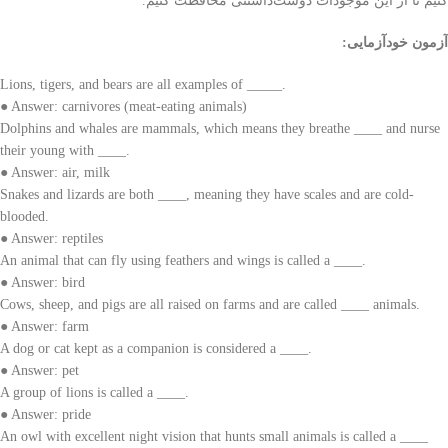
کنیم تا از این موجودات دوست‌داشتنی محافظت کنیم.
آزمون خودآزمایی:
Lions, tigers, and bears are all examples of _____.
● Answer: carnivores (meat-eating animals)
Dolphins and whales are mammals, which means they breathe ____ and nurse
their young with ____.
● Answer: air, milk
Snakes and lizards are both ____, meaning they have scales and are cold-
blooded.
● Answer: reptiles
An animal that can fly using feathers and wings is called a ____.
● Answer: bird
Cows, sheep, and pigs are all raised on farms and are called ____ animals.
● Answer: farm
A dog or cat kept as a companion is considered a ____.
● Answer: pet
A group of lions is called a ____.
● Answer: pride
An owl with excellent night vision that hunts small animals is called a ____