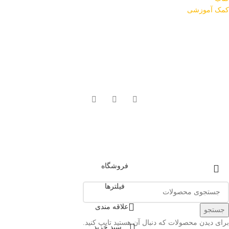
کمک آموزشی
درباره کیدز انگلیش
کیدزانگلیش مرکز تخصصی اموزش زبان برای کودکان و نوجوانان است. هدف
ما این است که زبان انگلیسی را به ساده‌ترین و بهترین شکل ممکن به کودکان
شما آموزش دهیم.
در شبکه های اجتماعی با کیدز انگلیش همراه باشید!
دسترسی سریع
فروشگاه
فیلترها
علاقه مندی
جستجو
برای دیدن محصولات که دنبال آن هستید تایپ کنید.
سبد خرید